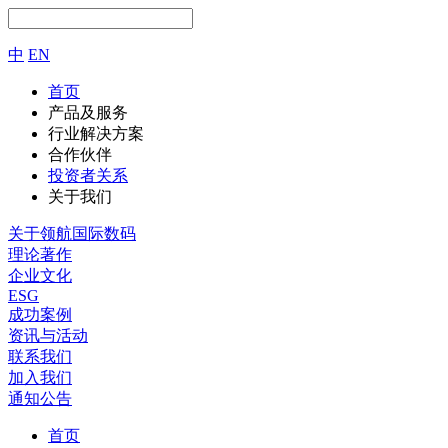
中
EN
首页
产品及服务
行业解决方案
合作伙伴
投资者关系
关于我们
关于领航国际数码
理论著作
企业文化
ESG
成功案例
资讯与活动
联系我们
加入我们
通知公告
首页