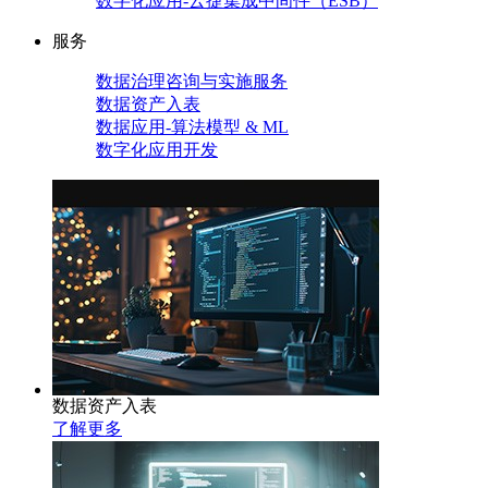
数字化应用-云捷集成中间件（ESB）
服务
数据治理咨询与实施服务
数据资产入表
数据应用-算法模型 & ML
数字化应用开发
数据资产入表
了解更多