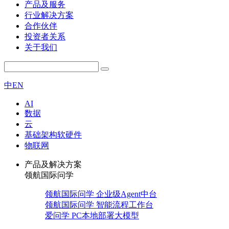
产品及服务
行业解决方案
合作伙伴
投资者关系
关于我们
中
EN
AI
数据
云
基础架构软硬件
物联网
产品及解决方案
领航国际问学
领航国际问学 企业级Agent中台
领航国际问学 智能流程工作台
爱问学 PC本地部署大模型